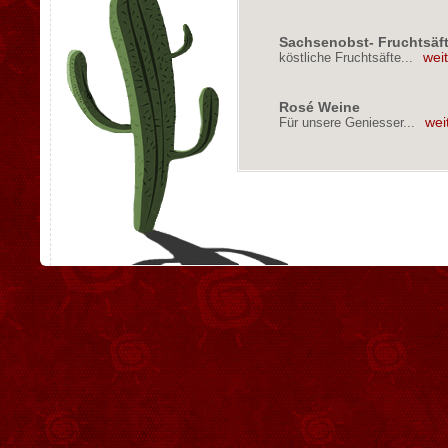
Sachsenobst- Fruchtsäf
köstliche Fruchtsäfte...
wei
Rosé Weine
Für unsere Geniesser...
wei